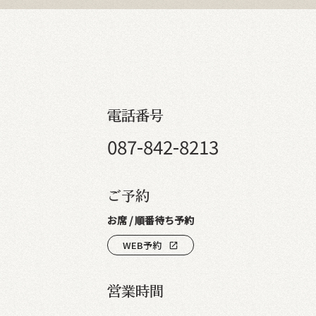
電話番号
087-842-8213
ご予約
お席 / 順番待ち予約
WEB予約
open_in_new
営業時間