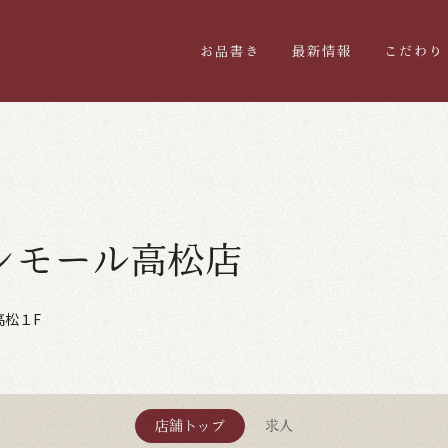
お品書き
最新情報
こだわり
ンモール高松店
高松１F
店舗トップ
求人