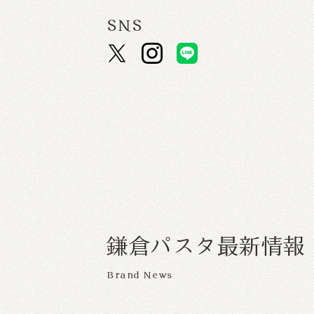
SNS
鎌
倉
パ
ス
タ
最
新
情
報
Brand News