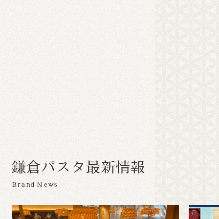
鎌
倉
パ
ス
タ
最
新
情
報
Brand News