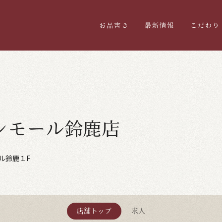
お品書き
最新情報
こだわり
ンモール鈴鹿店
ル鈴鹿１F
店舗トップ
求人