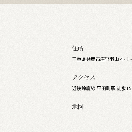
住所
三重県鈴鹿市庄野羽山４-１-
アクセス
近鉄鈴鹿線 平田町駅 徒歩1
地図