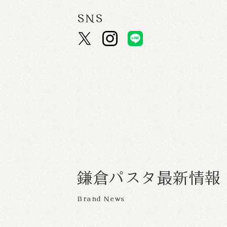
SNS
鎌
倉
パ
ス
タ
最
新
情
報
Brand News