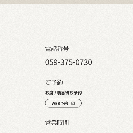
電話番号
059-375-0730
ご予約
お席 / 順番待ち予約
WEB予約
open_in_new
営業時間