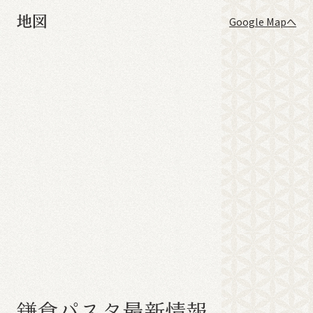
地図
Google Mapへ
鎌
倉
パ
ス
タ
最
新
情
報