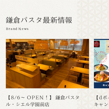
鎌
倉
パ
ス
タ
最
新
情
報
Brand News
【8/6～ OPEN！】 鎌倉パスタ
【dポ
ル・シエル学園前店
キャン