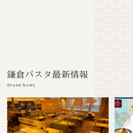
鎌
倉
パ
ス
タ
最
新
情
報
Brand News