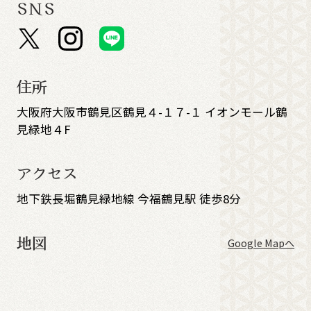
SNS
住所
大阪府大阪市鶴見区鶴見４-１７-１ イオンモール鶴
見緑地４F
アクセス
地下鉄長堀鶴見緑地線 今福鶴見駅 徒歩8分
地図
Google Mapへ