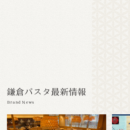
鎌
倉
パ
ス
タ
最
新
情
報
Brand News