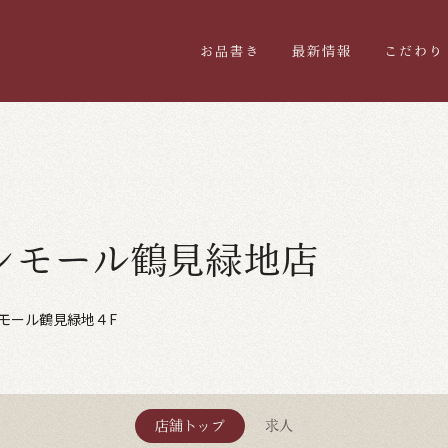
お品書き
最新情報
こだわり
ンモール鶴見緑地店
ンモール鶴見緑地４F
店舗トップ
求人