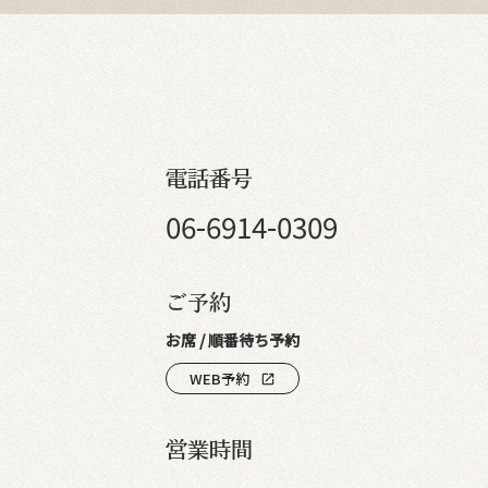
電話番号
06-6914-0309
ご予約
お席 / 順番待ち予約
WEB予約
open_in_new
営業時間