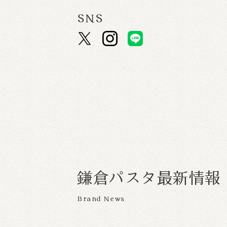
SNS
鎌
倉
パ
ス
タ
最
新
情
報
Brand News