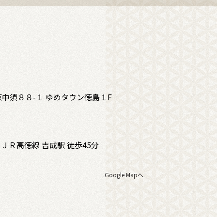
中須８８-１ ゆめタウン徳島１F
 ＪＲ高徳線 吉成駅 徒歩45分
Google Mapへ