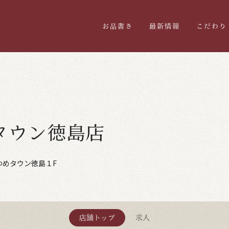
お品書き
最新情報
こだわり
タウン徳島店
ゆめタウン徳島１F
店舗トップ
求人