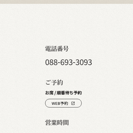
電話番号
088-693-3093
ご予約
お席 / 順番待ち予約
WEB予約
open_in_new
営業時間