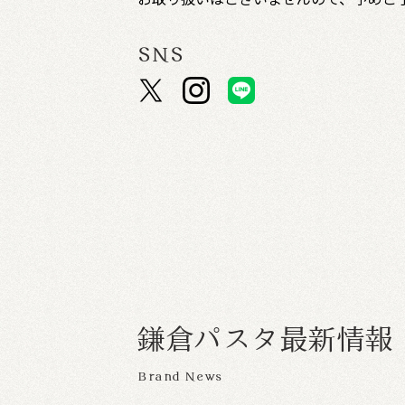
SNS
鎌
倉
パ
ス
タ
最
新
情
報
Brand News