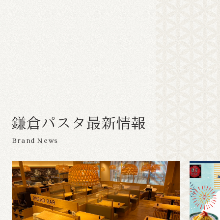
鎌
倉
パ
ス
タ
最
新
情
報
Brand News