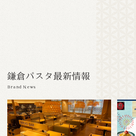
鎌
倉
パ
ス
タ
最
新
情
報
Brand News