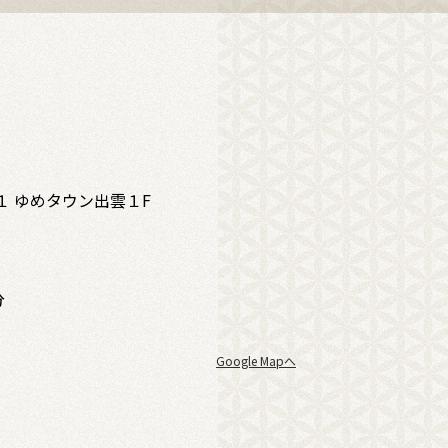
１ ゆめタウン出雲１F
分
Google Mapへ