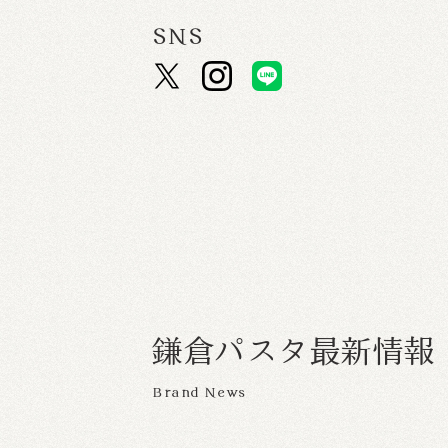
SNS
鎌
倉
パ
ス
タ
最
新
情
報
Brand News