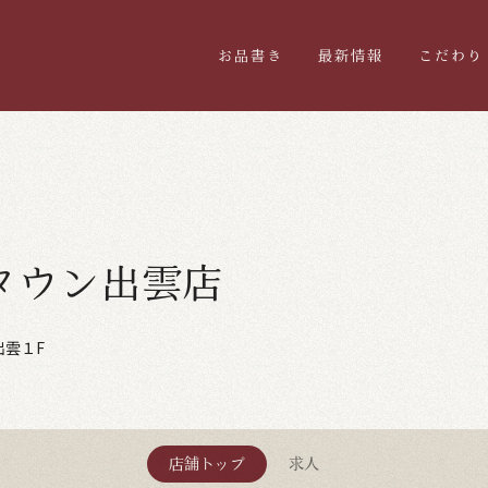
お品書き
最新情報
こだわり
タウン出雲店
出雲１F
店舗トップ
求人