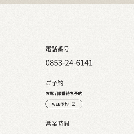
電話番号
0853-24-6141
ご予約
お席 / 順番待ち予約
WEB予約
open_in_new
営業時間