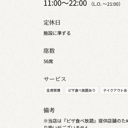
11:00～22:00
（L.O. ～21:00）
定休日
施設に準ずる
席数
56席
サービス
全席禁煙
ピザ食べ放題あり
テイクアウトあ
備考
※当店は『ピザ食べ放題』提供店舗のた
り扱いがございません