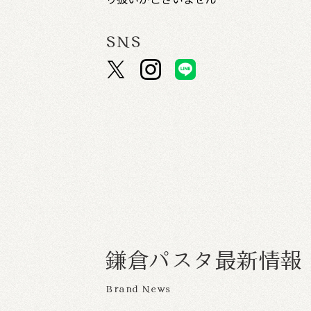
SNS
鎌
倉
パ
ス
タ
最
新
情
報
Brand News