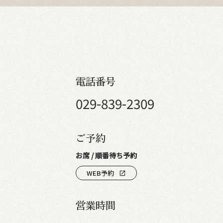
電話番号
029-839-2309
ご予約
お席 / 順番待ち予約
WEB予約
open_in_new
営業時間