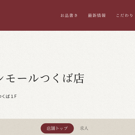
お品書き
最新情報
こだわり
ンモールつくば店
つくば１F
店舗トップ
求人