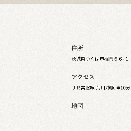
住所
茨城県つくば市稲岡６６-１
アクセス
ＪＲ常磐線 荒川沖駅 車10分
地図