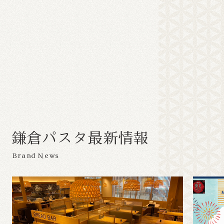
鎌
倉
パ
ス
タ
最
新
情
報
Brand News