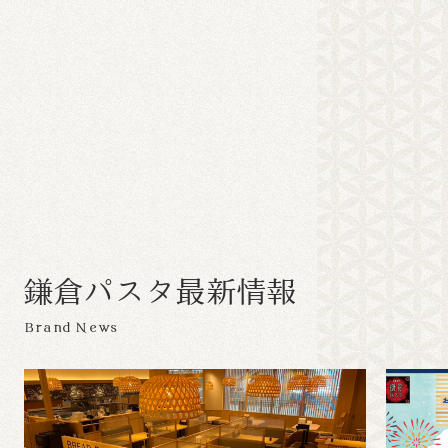
鎌
倉
パ
ス
タ
最
新
情
報
Brand News