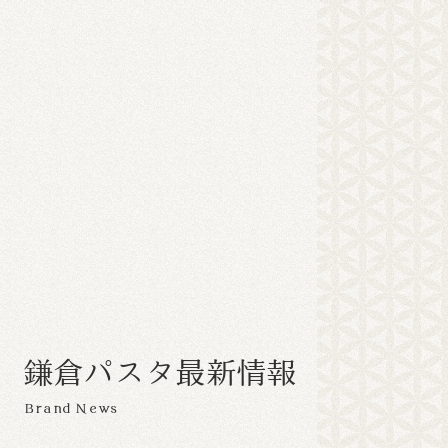
鎌
倉
パ
ス
タ
最
新
情
報
Brand News