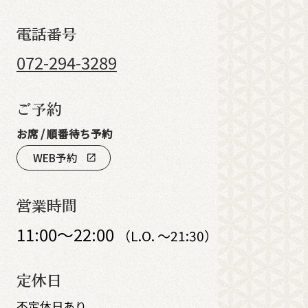
電話番号
072-294-3289
ご予約
お席 / 順番待ち予約
WEB予約
open_in_new
営業時間
11:00～22:00
（L.O. ～21:30）
定休日
不定休日あり