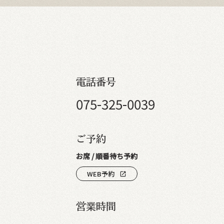
電話番号
075-325-0039
ご予約
お席 / 順番待ち予約
WEB予約
open_in_new
営業時間