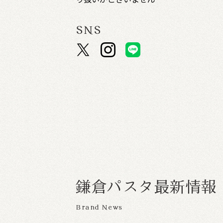
SNS
鎌
倉
パ
ス
タ
最
新
情
報
Brand News