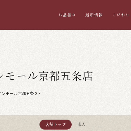
お品書き
最新情報
こだわり
ンモール京都五条店
オンモール京都五条３F
店舗トップ
求人