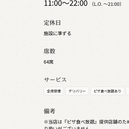
11:00～22:00
（L.O. ～21:00）
定休日
施設に準ずる
席数
64席
サービス
全席禁煙
デリバリー
ピザ食べ放題あり
備考
※当店は『ピザ食べ放題』提供店舗のた
り扱いがございません