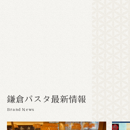
鎌
倉
パ
ス
タ
最
新
情
報
Brand News