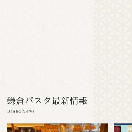
鎌
倉
パ
ス
タ
最
新
情
報
Brand News