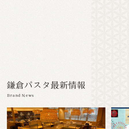
鎌
倉
パ
ス
タ
最
新
情
報
Brand News