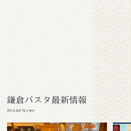
鎌
倉
パ
ス
タ
最
新
情
報
Brand News