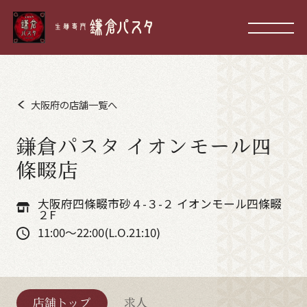
大阪府の店舗一覧へ
鎌倉パスタ イオンモール四
條畷店
大阪府四條畷市砂４-３-２ イオンモール四條畷
２F
11:00～22:00(L.O.21:10)
店舗トップ
求人