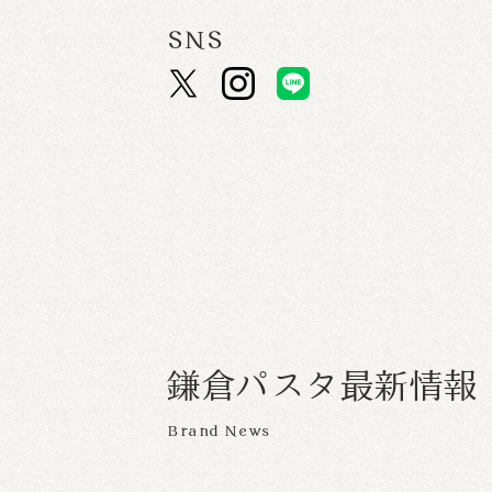
SNS
鎌
倉
パ
ス
タ
最
新
情
報
Brand News