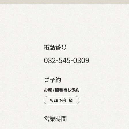
電話番号
082-545-0309
ご予約
お席 / 順番待ち予約
WEB予約
open_in_new
営業時間