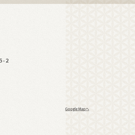
５-２
Google Mapへ