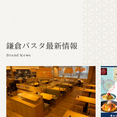
鎌
倉
パ
ス
タ
最
新
情
報
Brand News