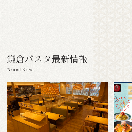
鎌
倉
パ
ス
タ
最
新
情
報
Brand News