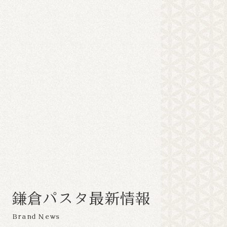
鎌
倉
パ
ス
タ
最
新
情
報
Brand News