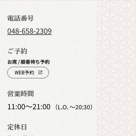
電話番号
048-658-2309
ご予約
お席 / 順番待ち予約
WEB予約
open_in_new
営業時間
11:00～21:00
（L.O. ～20:30）
定休日