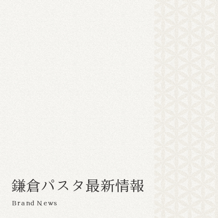
鎌
倉
パ
ス
タ
最
新
情
報
Brand News