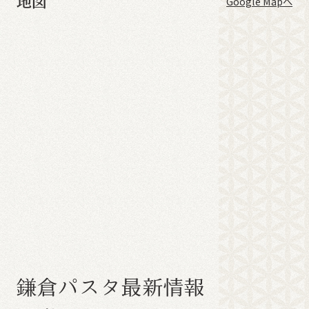
地図
Google Mapへ
鎌
倉
パ
ス
タ
最
新
情
報