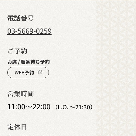
電話番号
03-5669-0259
ご予約
お席 / 順番待ち予約
WEB予約
open_in_new
営業時間
11:00～22:00
（L.O. ～21:30）
定休日