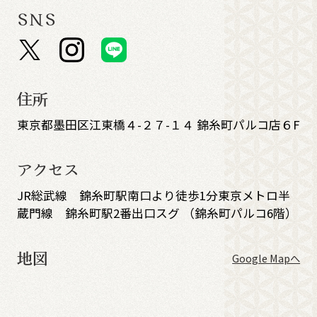
SNS
住所
東京都墨田区江東橋４-２７-１４ 錦糸町パルコ店６F
アクセス
JR総武線 錦糸町駅南口より徒歩1分東京メトロ半
蔵門線 錦糸町駅2番出口スグ （錦糸町パルコ6階）
地図
Google Mapへ