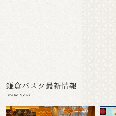
鎌
倉
パ
ス
タ
最
新
情
報
Brand News