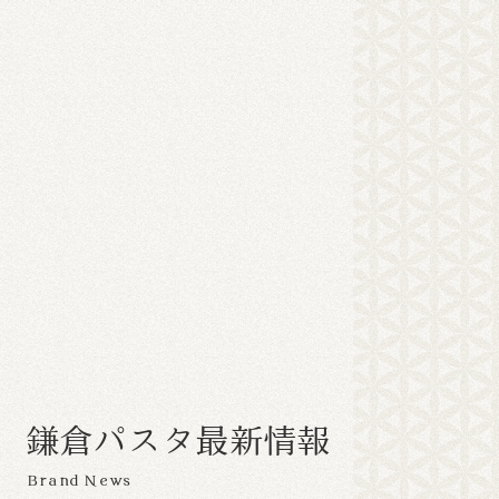
鎌
倉
パ
ス
タ
最
新
情
報
Brand News