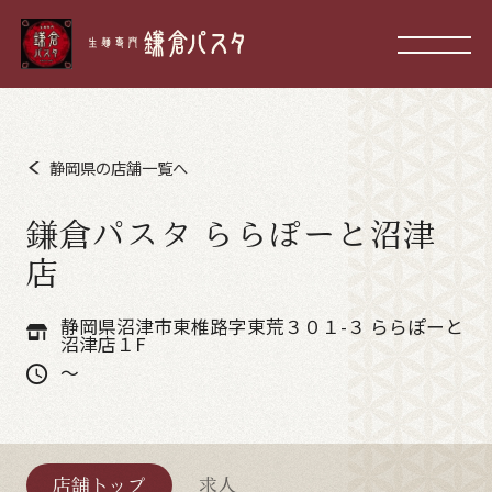
静岡県の店舗一覧へ
鎌倉パスタ ららぽーと沼津
店
静岡県沼津市東椎路字東荒３０１-３ ららぽーと
沼津店１F
～
店舗トップ
求人