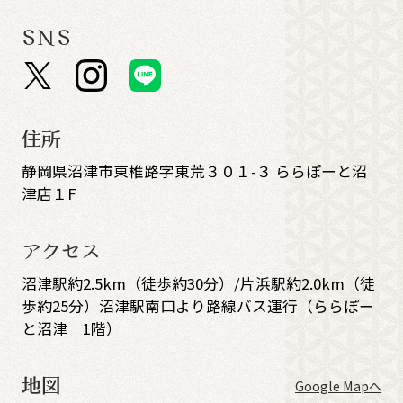
SNS
住所
静岡県沼津市東椎路字東荒３０１-３ ららぽーと沼
津店１F
アクセス
沼津駅約2.5km（徒歩約30分）/片浜駅約2.0km（徒
歩約25分）沼津駅南口より路線バス運行（ららぽー
と沼津 1階）
地図
Google Mapへ