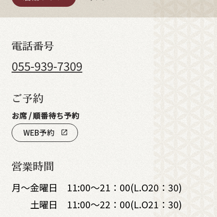
電話番号
055-939-7309
ご予約
お席 / 順番待ち予約
WEB予約
open_in_new
営業時間
月～金曜日 11:00～21：00(L.O20：30)
土曜日 11:00～22：00(L.O21：30)