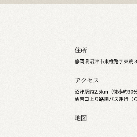
住所
静岡県沼津市東椎路字東荒３
アクセス
沼津駅約2.5km（徒歩約30
駅南口より路線バス運行（
地図