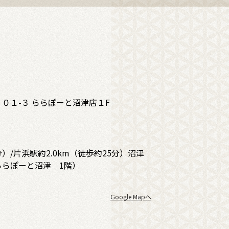
０１-３ ららぽーと沼津店１F
分）/片浜駅約2.0km（徒歩約25分）沼津
ららぽーと沼津 1階）
Google Mapへ