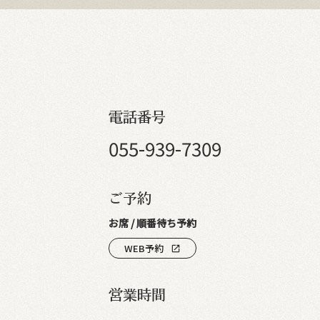
電話番号
055-939-7309
ご予約
お席 / 順番待ち予約
WEB予約
open_in_new
営業時間