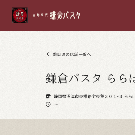
静岡県の店舗一覧へ
鎌倉パスタ らら
静岡県沼津市東椎路字東荒３０１-３ らら
～