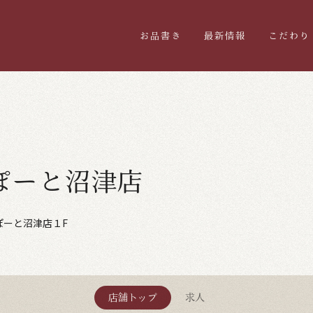
お品書き
最新情報
こだわり
ぽーと沼津店
ぽーと沼津店１F
店舗トップ
求人