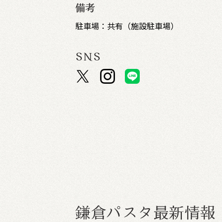
備考
駐車場：共有（施設駐車場）
SNS
鎌
倉
パ
ス
タ
最
新
情
報