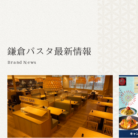
鎌
倉
パ
ス
タ
最
新
情
報
Brand News