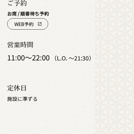
ご予約
お席 / 順番待ち予約
WEB予約
open_in_new
営業時間
11:00～22:00
（L.O. ～21:30）
定休日
施設に準ずる