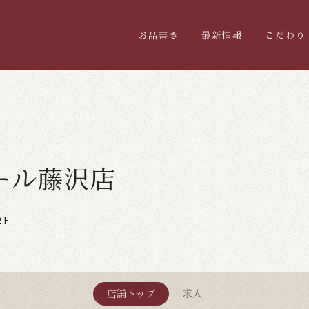
お品書き
最新情報
こだわり
ール藤沢店
２F
店舗トップ
求人