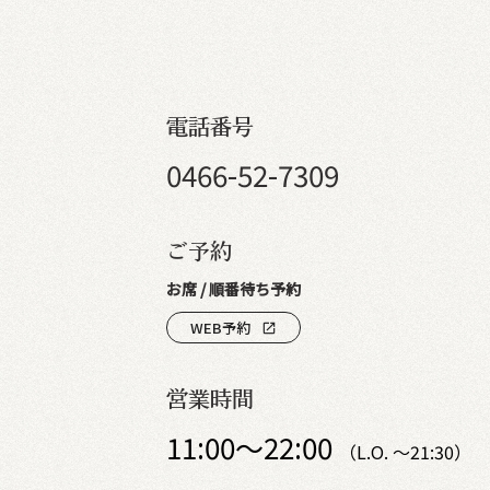
電話番号
0466-52-7309
ご予約
お席 / 順番待ち予約
WEB予約
open_in_new
営業時間
11:00～22:00
（L.O. ～21:30）