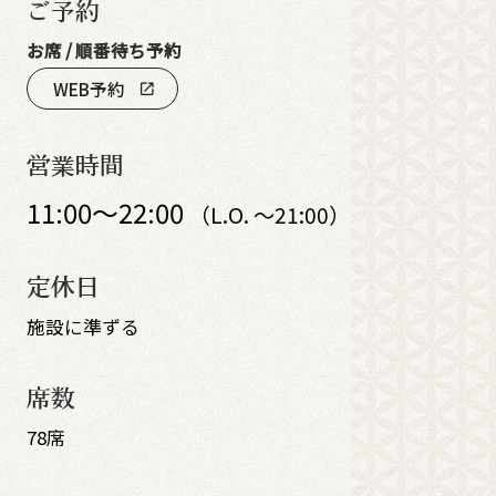
ご予約
お席 / 順番待ち予約
WEB予約
open_in_new
営業時間
11:00～22:00
（L.O. ～21:00）
定休日
施設に準ずる
席数
78席