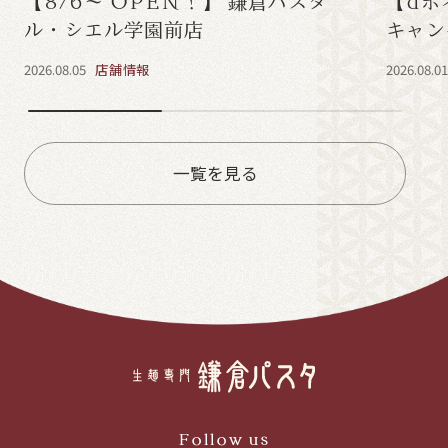
【8/6～ OPEN！】 鎌倉パスタ
【dポ
ル・シエル学園前店
キャン
2026.08.05
店舗情報
2026.08.0
一覧を見る
Follow us