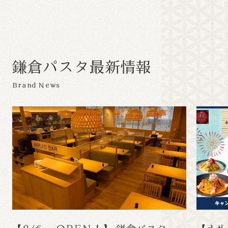
鎌
倉
パ
ス
タ
最
新
情
報
Brand News