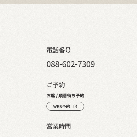
電話番号
088-602-7309
ご予約
お席 / 順番待ち予約
WEB予約
open_in_new
営業時間