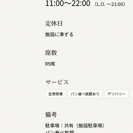
11:00～22:00
（L.O. ～21:00）
定休日
施設に準ずる
席数
89席
サービス
全席禁煙
パン食べ放題あり
デリバリー
備考
駐車場：共有（施設駐車場）
パン食べ放題