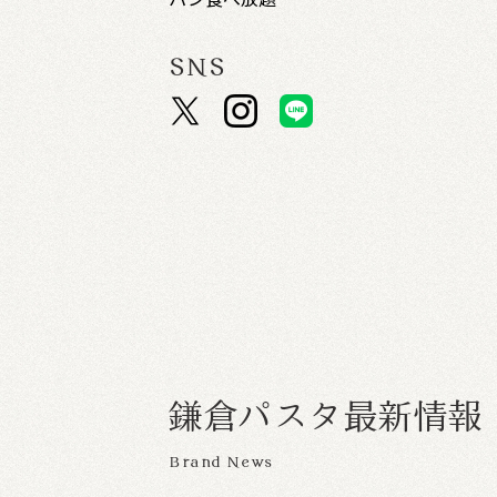
SNS
鎌
倉
パ
ス
タ
最
新
情
報
Brand News