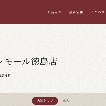
お品書き
最新情報
こだわり
ンモール徳島店
徳島４F
店舗トップ
求人