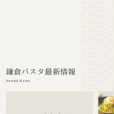
鎌
倉
パ
ス
タ
最
新
情
報
Brand News