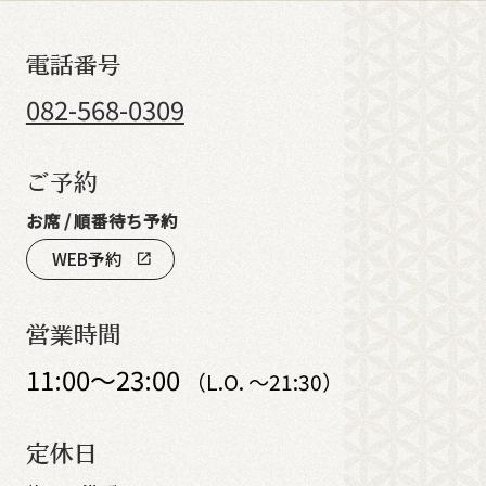
電話番号
082-568-0309
ご予約
お席 / 順番待ち予約
WEB予約
open_in_new
営業時間
11:00～23:00
（L.O. ～21:30）
定休日