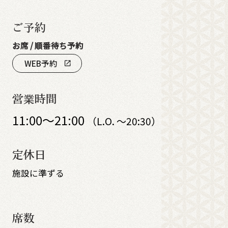
ご予約
お席 / 順番待ち予約
WEB予約
open_in_new
営業時間
11:00～21:00
（L.O. ～20:30）
定休日
施設に準ずる
席数