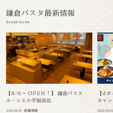
鎌
倉
パ
ス
タ
最
新
情
報
Brand News
【8/6～ OPEN！】 鎌倉パスタ
【dポ
ル・シエル学園前店
キャン
2026.08.05
店舗情報
2026.08.0