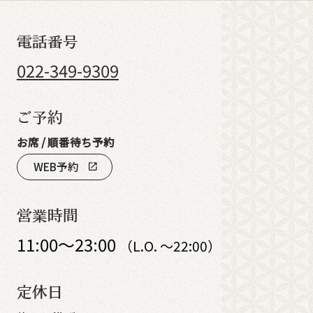
電話番号
022-349-9309
ご予約
お席 / 順番待ち予約
WEB予約
open_in_new
営業時間
11:00～23:00
（L.O. ～22:00）
定休日