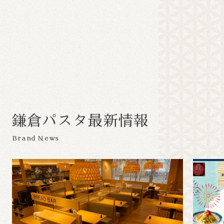
鎌
倉
パ
ス
タ
最
新
情
報
Brand News