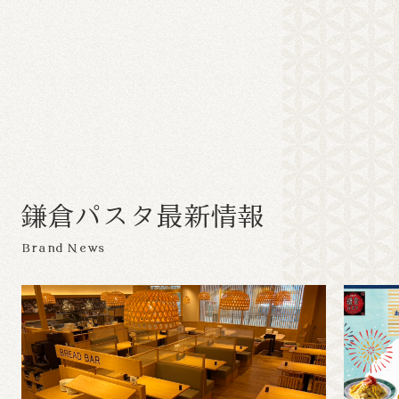
鎌
倉
パ
ス
タ
最
新
情
報
Brand News