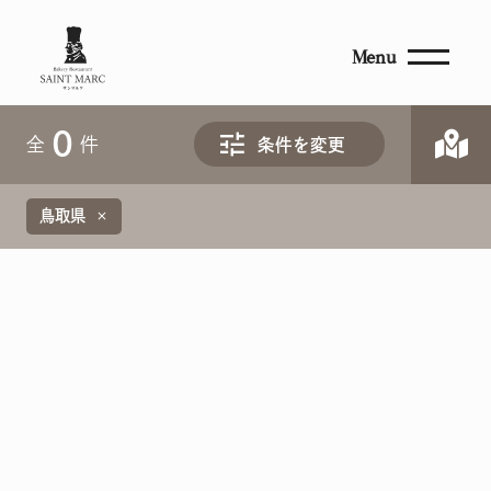
Menu
0
全
件
条件を変更
鳥取県
close