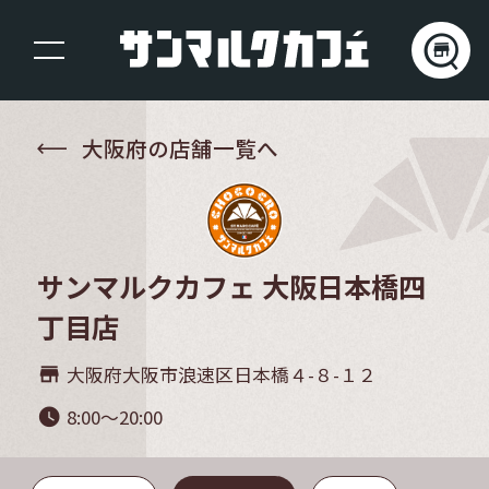
大阪府の店舗一覧へ
サンマルクカフェ 大阪日本橋四
丁目店
大阪府大阪市浪速区日本橋４-８-１２
store_mall_directory
8:00～20:00
watch_later