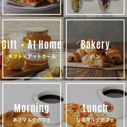
Gift・At Home
Bakery
ギフト・アットホーム
パン
Morning
Lunch
あさマルクカフェ
ひるマルクカフェ