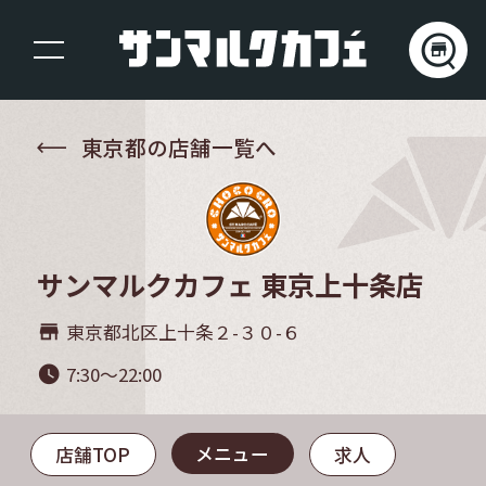
東京都の店舗一覧へ
サンマルクカフェ 東京上十条店
東京都北区上十条２-３０-６
store_mall_directory
7:30～22:00
watch_later
メニュー
店舗TOP
求人