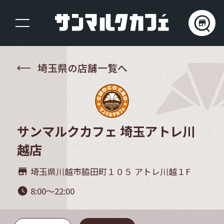
埼玉県の店舗一覧へ
サンマルクカフェ 埼玉アトレ川
越店
埼玉県川越市脇田町１０５ アトレ川越１F
store_mall_directory
8:00～22:00
watch_later