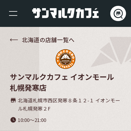
北海道の店舗一覧へ
サンマルクカフェ イオンモール
札幌発寒店
北海道札幌市西区発寒８条１２-１ イオンモー
store_mall_directory
ル札幌発寒２F
10:00～21:00
watch_later