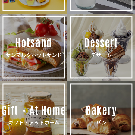
Hotsand
Dessert
サンマルクホットサンド
デザート
Gift・At Home
Bakery
ギフト・アットホーム
パン