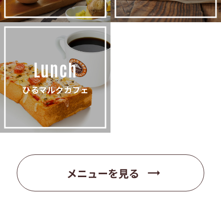
Lunch
ひるマルクカフェ
trending_flat
メニューを見る