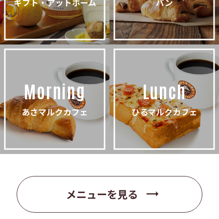
ギフト・アットホーム
パン
Morning
Lunch
あさマルクカフェ
ひるマルクカフェ
trending_flat
メニューを見る