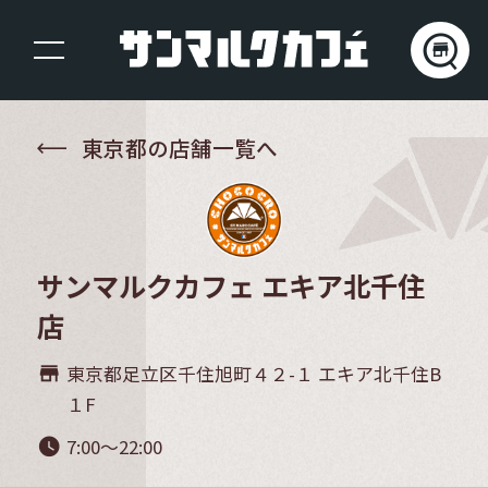
東京都の店舗一覧へ
サンマルクカフェ エキア北千住
店
東京都足立区千住旭町４２-１ エキア北千住B
store_mall_directory
１F
7:00～22:00
watch_later