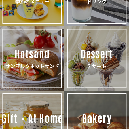
季節のメニュー
ドリンク
Hotsand
Dessert
サンマルクホットサンド
デザート
Gift・At Home
Bakery