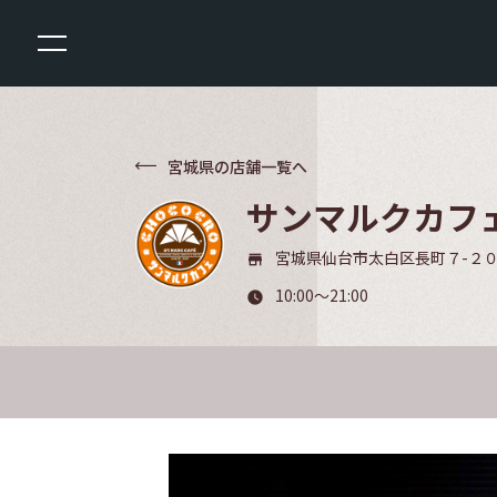
宮城県の店舗一覧へ
サンマルクカフ
宮城県仙台市太白区長町７-２０
store_mall_directory
10:00～21:00
watch_later