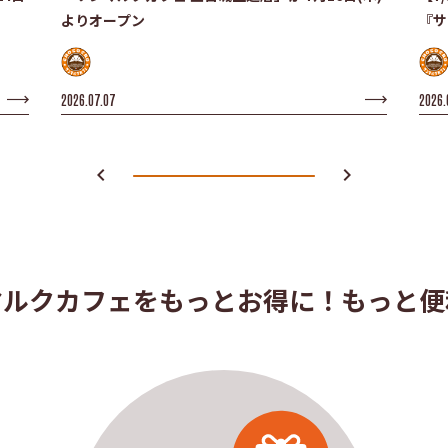
よりオープン
『サ
った
2026.07.07
2026.
navigate_before
navigate_next
マルクカフェを
もっとお得に！もっと便