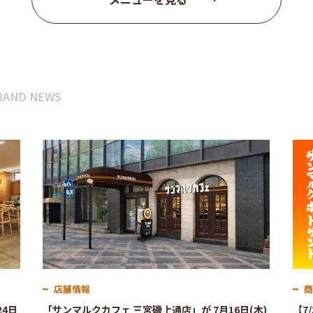
RAND NEWS
店舗情報
商
4日
「サンマルクカフェ 三宮磯上通店」が 7月16日(木)
【7