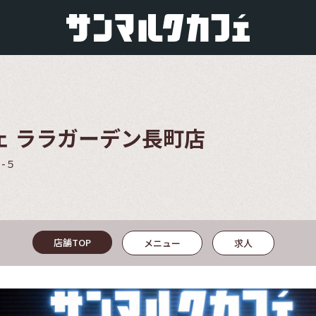
ェ ララガーデン長町店
-５
店舗TOP
メニュー
求人