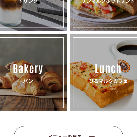
ドリンク
サンマルクホットサンド
Bakery
Lunch
パン
ひるマルクカフェ
メニューを見る
trending_flat