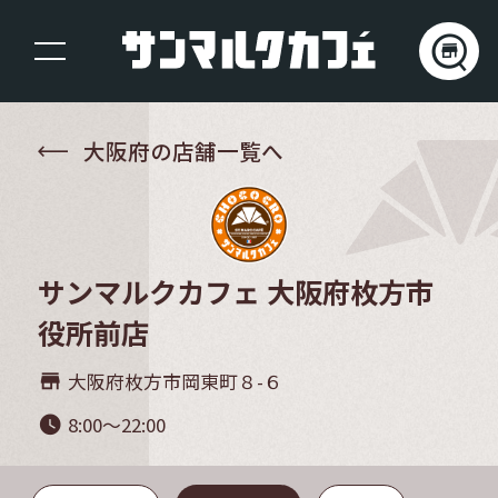
大阪府の店舗一覧へ
サンマルクカフェ 大阪府枚方市
役所前店
大阪府枚方市岡東町８-６
store_mall_directory
8:00～22:00
watch_later