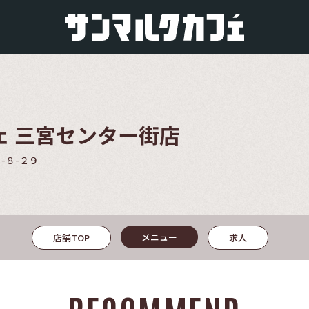
ェ 三宮センター街店
-８-２９
メニュー
店舗TOP
求人