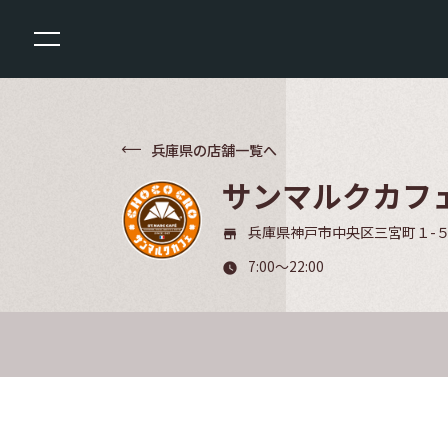
兵庫県の店舗一覧へ
サンマルクカフ
兵庫県神戸市中央区三宮町１-５
store_mall_directory
7:00～22:00
watch_later