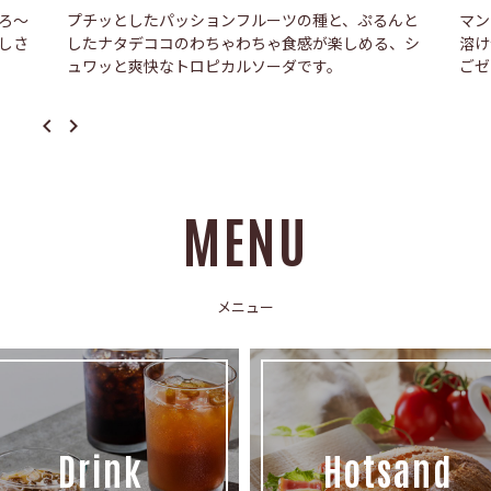
ろ〜
プチッとしたパッションフルーツの種と、ぷるんと
マン
しさ
したナタデココのわちゃわちゃ食感が楽しめる、シ
溶け
ュワッと爽快なトロピカルソーダです。
ごゼ
navigate_before
navigate_next
MENU
メニュー
Drink
Hotsand