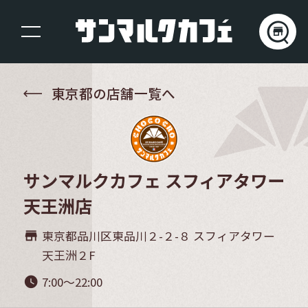
東京都の店舗一覧へ
サンマルクカフェ スフィアタワー
天王洲店
東京都品川区東品川２-２-８ スフィアタワー
store_mall_directory
天王洲２F
7:00～22:00
watch_later