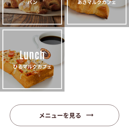
パン
あさマルクカフェ
Lunch
ひるマルクカフェ
trending_flat
メニューを見る