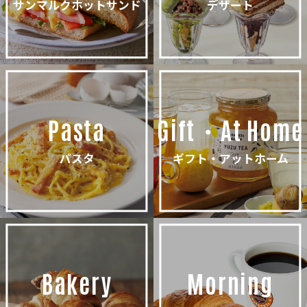
サンマルクホットサンド
デザート
Pasta
Gift・At Home
パスタ
ギフト・アットホーム
Bakery
Morning