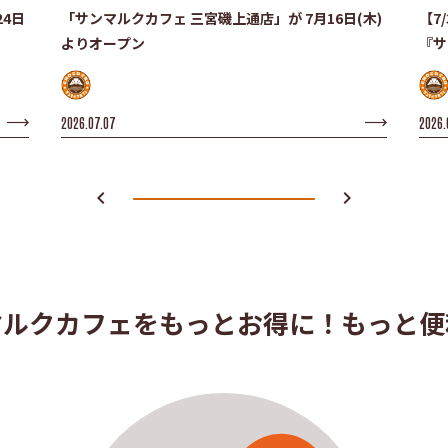
4日
「サンマルクカフェ 三宮磯上通店」が 7月16日(木)
【7
よりオープン
『サ
った
2026.07.07
2026.
navigate_before
navigate_next
マルクカフェを
もっとお得に！もっと便