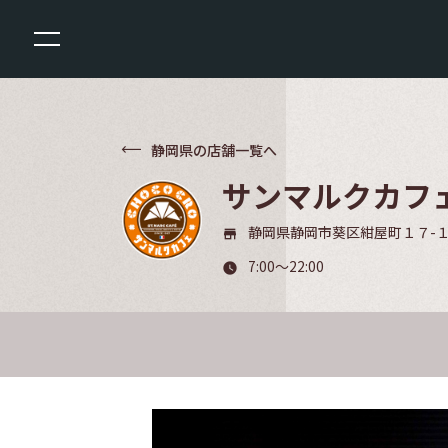
静岡県の店舗一覧へ
サンマルクカフ
静岡県静岡市葵区紺屋町１７-１
store_mall_directory
7:00～22:00
watch_later